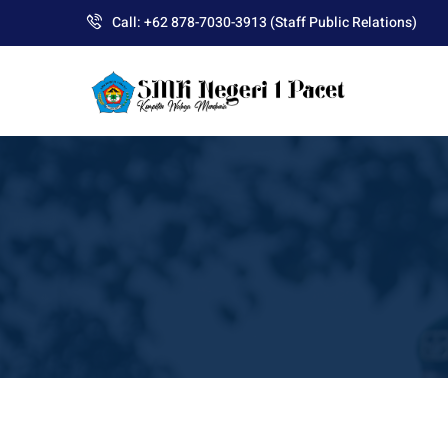
Skip
Call: +62 878-7030-3913 (Staff Public Relations)
to
content