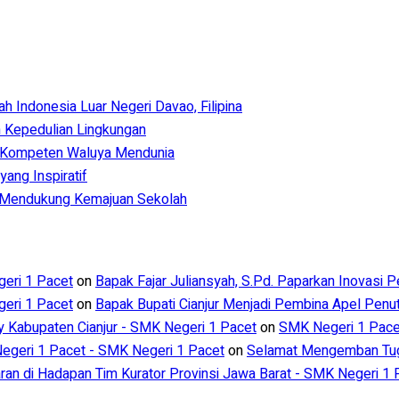
Indonesia Luar Negeri Davao, Filipina
 Kepedulian Lingkungan
 Kompeten Waluya Mendunia
ang Inspiratif
m Mendukung Kemajuan Sekolah
eri 1 Pacet
on
Bapak Fajar Juliansyah, S.Pd. Paparkan Inovasi 
eri 1 Pacet
on
Bapak Bupati Cianjur Menjadi Pembina Apel Pen
ry Kabupaten Cianjur - SMK Negeri 1 Pacet
on
SMK Negeri 1 Pacet
geri 1 Pacet - SMK Negeri 1 Pacet
on
Selamat Mengemban Tuga
aran di Hadapan Tim Kurator Provinsi Jawa Barat - SMK Negeri 1 