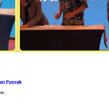
ton Puncak
n...