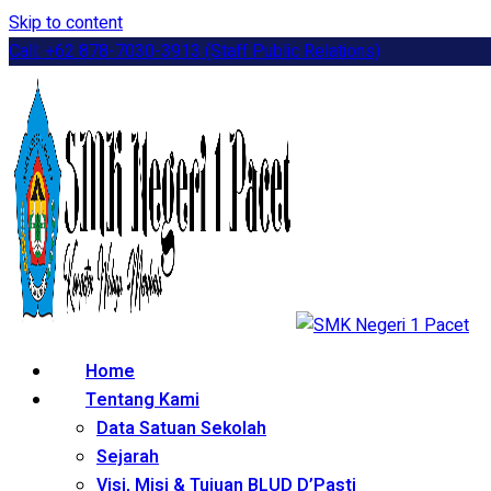
Skip to content
Call: +62 878-7030-3913 (Staff Public Relations)
Home
Tentang Kami
Data Satuan Sekolah
Sejarah
Visi, Misi & Tujuan BLUD D’Pasti