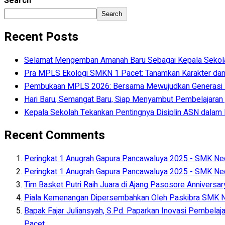
Search
Search
Recent Posts
Selamat Mengemban Amanah Baru Sebagai Kepala Sekolah 
Pra MPLS Ekologi SMKN 1 Pacet: Tanamkan Karakter dan
Pembukaan MPLS 2026: Bersama Mewujudkan Generasi
Hari Baru, Semangat Baru, Siap Menyambut Pembelajaran y
Kepala Sekolah Tekankan Pentingnya Disiplin ASN dala
Recent Comments
Peringkat 1 Anugrah Gapura Pancawaluya 2025 - SMK Neg
Peringkat 1 Anugrah Gapura Pancawaluya 2025 - SMK Neg
Tim Basket Putri Raih Juara di Ajang Pasosore Anniversa
Piala Kemenangan Dipersembahkan Oleh Paskibra SMK Ne
Bapak Fajar Juliansyah, S.Pd. Paparkan Inovasi Pembelaj
Pacet