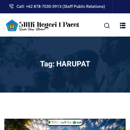
Skip
Call: +62 878-7030-3913 (Staff Public Relations)
to
content
kolah
Tag:
HARUPAT
uan BLUD D’Pasti