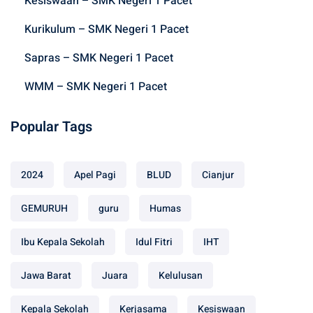
Kesiswaan – SMK Negeri 1 Pacet
r
:
Kurikulum – SMK Negeri 1 Pacet
Sapras – SMK Negeri 1 Pacet
WMM – SMK Negeri 1 Pacet
Popular Tags
2024
Apel Pagi
BLUD
Cianjur
GEMURUH
guru
Humas
Ibu Kepala Sekolah
Idul Fitri
IHT
Jawa Barat
Juara
Kelulusan
Kepala Sekolah
Kerjasama
Kesiswaan