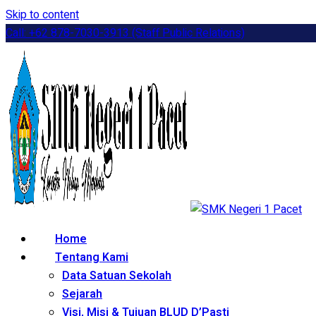
Skip to content
Call: +62 878-7030-3913 (Staff Public Relations)
Home
Tentang Kami
Data Satuan Sekolah
Sejarah
Visi, Misi & Tujuan BLUD D’Pasti