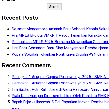
Search
Search
Recent Posts
Selamat Mengemban Amanah Baru Sebagai Kepala Sekolah 
Pra MPLS Ekologi SMKN 1 Pacet: Tanamkan Karakter dan
Pembukaan MPLS 2026: Bersama Mewujudkan Generasi
Hari Baru, Semangat Baru, Siap Menyambut Pembelajaran y
Kepala Sekolah Tekankan Pentingnya Disiplin ASN dala
Recent Comments
Peringkat 1 Anugrah Gapura Pancawaluya 2025 - SMK Neg
Peringkat 1 Anugrah Gapura Pancawaluya 2025 - SMK Neg
Tim Basket Putri Raih Juara di Ajang Pasosore Anniversa
Piala Kemenangan Dipersembahkan Oleh Paskibra SMK Ne
Bapak Fajar Juliansyah, S.Pd. Paparkan Inovasi Pembelaj
Pacet