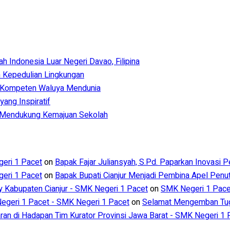
Indonesia Luar Negeri Davao, Filipina
 Kepedulian Lingkungan
 Kompeten Waluya Mendunia
ang Inspiratif
m Mendukung Kemajuan Sekolah
eri 1 Pacet
on
Bapak Fajar Juliansyah, S.Pd. Paparkan Inovasi 
eri 1 Pacet
on
Bapak Bupati Cianjur Menjadi Pembina Apel Pen
ry Kabupaten Cianjur - SMK Negeri 1 Pacet
on
SMK Negeri 1 Pacet
geri 1 Pacet - SMK Negeri 1 Pacet
on
Selamat Mengemban Tuga
aran di Hadapan Tim Kurator Provinsi Jawa Barat - SMK Negeri 1 