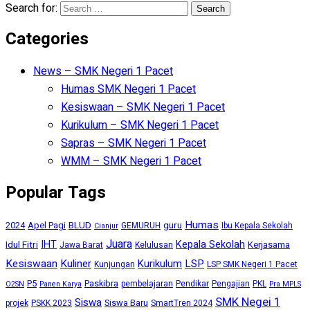
Search for:
Categories
News – SMK Negeri 1 Pacet
Humas SMK Negeri 1 Pacet
Kesiswaan – SMK Negeri 1 Pacet
Kurikulum – SMK Negeri 1 Pacet
Sapras – SMK Negeri 1 Pacet
WMM – SMK Negeri 1 Pacet
Popular Tags
Humas
BLUD
guru
2024
Apel Pagi
GEMURUH
Ibu Kepala Sekolah
Cianjur
Juara
IHT
Kepala Sekolah
Idul Fitri
Kerjasama
Jawa Barat
Kelulusan
Kesiswaan
Kuliner
Kurikulum
LSP
Kunjungan
LSP SMK Negeri 1 Pacet
P5
Paskibra
pembelajaran
Pendikar
Pengajian
PKL
O2SN
Panen Karya
Pra MPLS
SMK Negei 1
Siswa
Siswa Baru
projek
PSKK 2023
SmartTren 2024