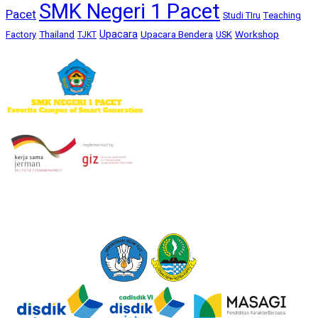
SMK Negeri 1 Pacet
Pacet
Studi TIru
Teaching
Upacara
Thailand
Upacara Bendera
Workshop
Factory
USK
TJKT