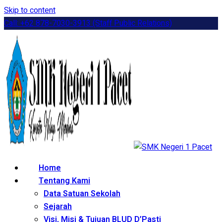
Skip to content
Call: +62 878-7030-3913 (Staff Public Relations)
Home
Tentang Kami
Data Satuan Sekolah
Sejarah
Visi, Misi & Tujuan BLUD D’Pasti