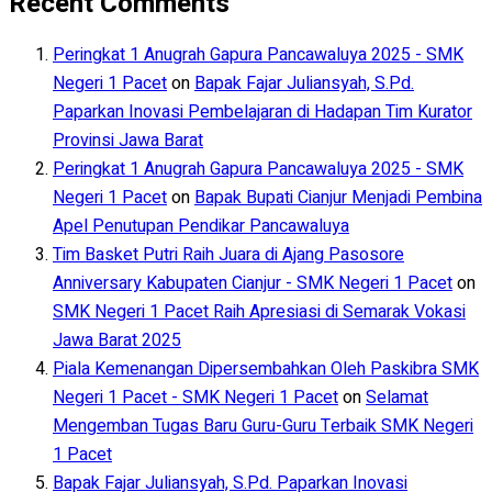
Recent Comments
Peringkat 1 Anugrah Gapura Pancawaluya 2025 - SMK
Negeri 1 Pacet
on
Bapak Fajar Juliansyah, S.Pd.
Paparkan Inovasi Pembelajaran di Hadapan Tim Kurator
Provinsi Jawa Barat
Peringkat 1 Anugrah Gapura Pancawaluya 2025 - SMK
Negeri 1 Pacet
on
Bapak Bupati Cianjur Menjadi Pembina
Apel Penutupan Pendikar Pancawaluya
Tim Basket Putri Raih Juara di Ajang Pasosore
Anniversary Kabupaten Cianjur - SMK Negeri 1 Pacet
on
SMK Negeri 1 Pacet Raih Apresiasi di Semarak Vokasi
Jawa Barat 2025
Piala Kemenangan Dipersembahkan Oleh Paskibra SMK
Negeri 1 Pacet - SMK Negeri 1 Pacet
on
Selamat
Mengemban Tugas Baru Guru-Guru Terbaik SMK Negeri
1 Pacet
Bapak Fajar Juliansyah, S.Pd. Paparkan Inovasi