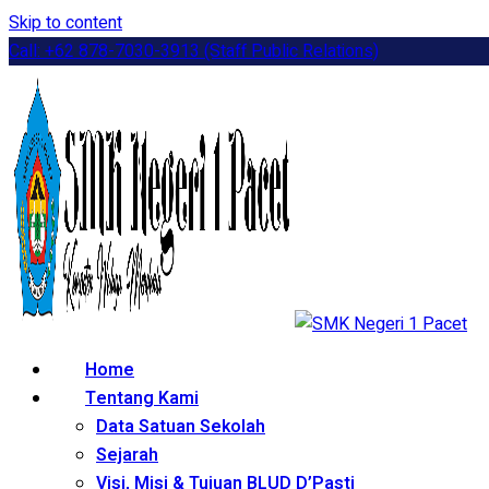
Skip to content
Call: +62 878-7030-3913 (Staff Public Relations)
Home
Tentang Kami
Data Satuan Sekolah
Sejarah
Visi, Misi & Tujuan BLUD D’Pasti