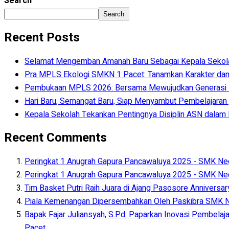
Search
Search
Recent Posts
Selamat Mengemban Amanah Baru Sebagai Kepala Sekolah 
Pra MPLS Ekologi SMKN 1 Pacet: Tanamkan Karakter dan
Pembukaan MPLS 2026: Bersama Mewujudkan Generasi
Hari Baru, Semangat Baru, Siap Menyambut Pembelajaran y
Kepala Sekolah Tekankan Pentingnya Disiplin ASN dala
Recent Comments
Peringkat 1 Anugrah Gapura Pancawaluya 2025 - SMK Neg
Peringkat 1 Anugrah Gapura Pancawaluya 2025 - SMK Neg
Tim Basket Putri Raih Juara di Ajang Pasosore Anniversa
Piala Kemenangan Dipersembahkan Oleh Paskibra SMK Ne
Bapak Fajar Juliansyah, S.Pd. Paparkan Inovasi Pembelaj
Pacet