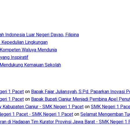
Indonesia Luar Negeri Davao, Filipina
 Kepedulian Lingkungan
 Kompeten Waluya Mendunia
ang Inspiratif
m Mendukung Kemajuan Sekolah
eri 1 Pacet
on
Bapak Fajar Juliansyah, S.Pd. Paparkan Inovasi 
eri 1 Pacet
on
Bapak Bupati Cianjur Menjadi Pembina Apel Pen
ry Kabupaten Cianjur - SMK Negeri 1 Pacet
on
SMK Negeri 1 Pacet
geri 1 Pacet - SMK Negeri 1 Pacet
on
Selamat Mengemban Tuga
aran di Hadapan Tim Kurator Provinsi Jawa Barat - SMK Negeri 1 