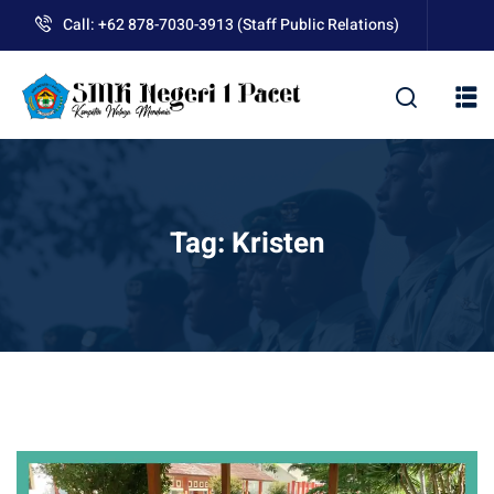
Skip
Call: +62 878-7030-3913 (Staff Public Relations)
to
content
kolah
Tag:
Kristen
uan BLUD D’Pasti