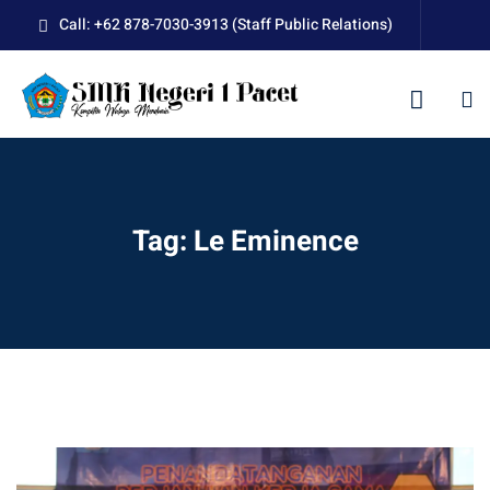
Skip
Call: +62 878-7030-3913 (Staff Public Relations)
to
content
kolah
Tag:
Le Eminence
uan BLUD D’Pasti