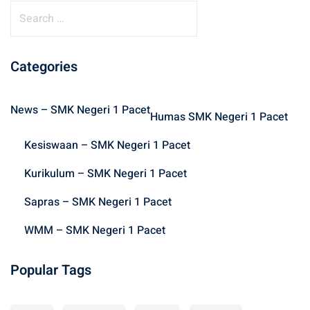
S
e
a
r
Categories
c
h
News – SMK Negeri 1 Pacet
f
Humas SMK Negeri 1 Pacet
o
Kesiswaan – SMK Negeri 1 Pacet
r
:
Kurikulum – SMK Negeri 1 Pacet
Sapras – SMK Negeri 1 Pacet
WMM – SMK Negeri 1 Pacet
Popular Tags