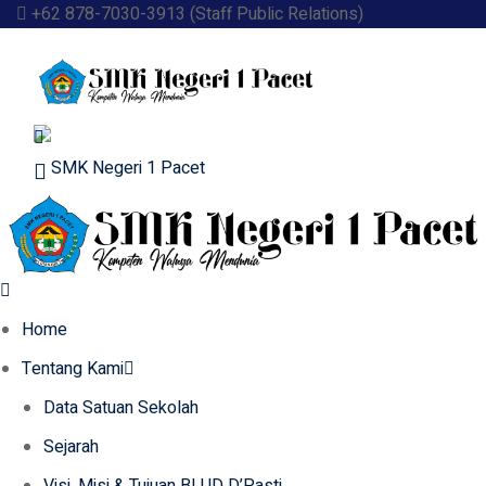
Skip
+62 878-7030-3913 (Staff Public Relations)
to
content
Home
Tentang Kami
Data Satuan Sekolah
Sejarah