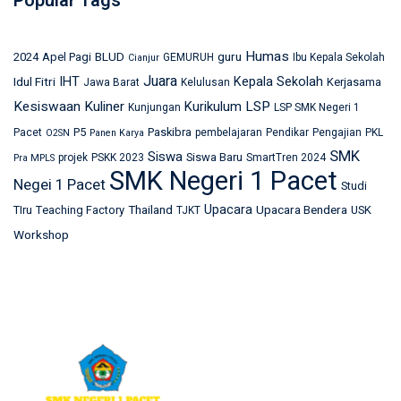
Popular Tags
Humas
BLUD
guru
2024
Apel Pagi
GEMURUH
Ibu Kepala Sekolah
Cianjur
Juara
IHT
Kepala Sekolah
Idul Fitri
Kerjasama
Jawa Barat
Kelulusan
Kesiswaan
Kuliner
Kurikulum
LSP
Kunjungan
LSP SMK Negeri 1
P5
Paskibra
Pacet
pembelajaran
Pendikar
Pengajian
PKL
O2SN
Panen Karya
SMK
Siswa
Siswa Baru
projek
PSKK 2023
SmartTren 2024
Pra MPLS
SMK Negeri 1 Pacet
Negei 1 Pacet
Studi
Upacara
Thailand
Upacara Bendera
TIru
Teaching Factory
USK
TJKT
Workshop