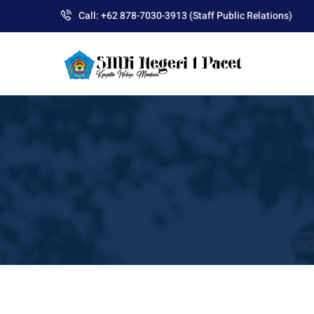
Skip
Call: +62 878-7030-3913 (Staff Public Relations)
to
content