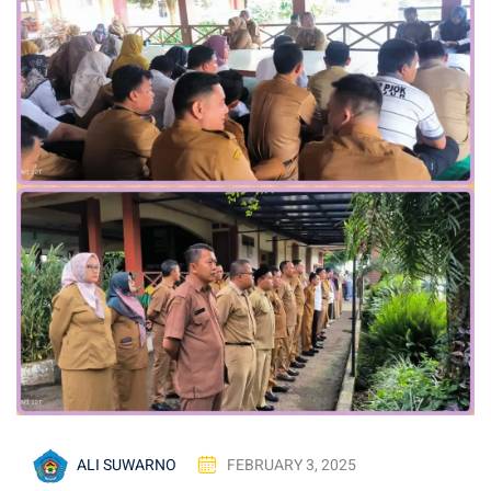
hlian
ALI SUWARNO
FEBRUARY 3, 2025