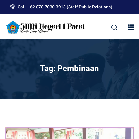
Skip
Call: +62 878-7030-3913 (Staff Public Relations)
to
content
kolah
Tag:
Pembinaan
uan BLUD D’Pasti