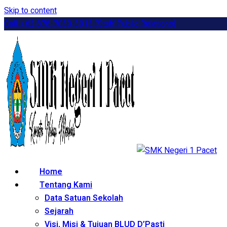
Skip to content
Call: +62 878-7030-3913 (Staff Public Relations)
Home
Tentang Kami
Data Satuan Sekolah
Sejarah
Visi, Misi & Tujuan BLUD D’Pasti