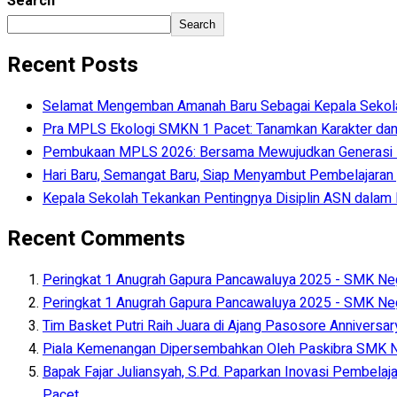
Search
Search
Recent Posts
Selamat Mengemban Amanah Baru Sebagai Kepala Sekolah 
Pra MPLS Ekologi SMKN 1 Pacet: Tanamkan Karakter dan
Pembukaan MPLS 2026: Bersama Mewujudkan Generasi
Hari Baru, Semangat Baru, Siap Menyambut Pembelajaran y
Kepala Sekolah Tekankan Pentingnya Disiplin ASN dala
Recent Comments
Peringkat 1 Anugrah Gapura Pancawaluya 2025 - SMK Neg
Peringkat 1 Anugrah Gapura Pancawaluya 2025 - SMK Neg
Tim Basket Putri Raih Juara di Ajang Pasosore Anniversa
Piala Kemenangan Dipersembahkan Oleh Paskibra SMK Ne
Bapak Fajar Juliansyah, S.Pd. Paparkan Inovasi Pembelaj
Pacet