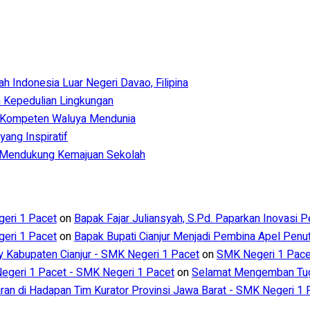
Indonesia Luar Negeri Davao, Filipina
 Kepedulian Lingkungan
 Kompeten Waluya Mendunia
ang Inspiratif
m Mendukung Kemajuan Sekolah
eri 1 Pacet
on
Bapak Fajar Juliansyah, S.Pd. Paparkan Inovasi 
eri 1 Pacet
on
Bapak Bupati Cianjur Menjadi Pembina Apel Pen
ry Kabupaten Cianjur - SMK Negeri 1 Pacet
on
SMK Negeri 1 Pacet
geri 1 Pacet - SMK Negeri 1 Pacet
on
Selamat Mengemban Tuga
aran di Hadapan Tim Kurator Provinsi Jawa Barat - SMK Negeri 1 