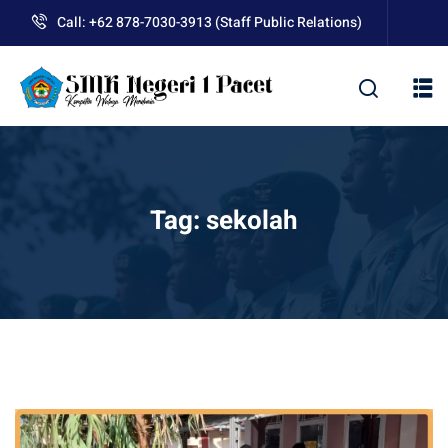
Skip
Call: +62 878-7030-3913 (Staff Public Relations)
to
content
kolah
Tag:
sekolah
uan BLUD D’Pasti