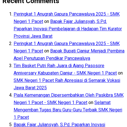
Recent Comments
Peringkat 1 Anugrah Gapura Pancawaluya 2025 - SMK
Negeri 1 Pacet
on
Bapak Fajar Juliansyah, S.Pd.
Paparkan Inovasi Pembelajaran di Hadapan Tim Kurator
Provinsi Jawa Barat
Peringkat 1 Anugrah Gapura Pancawaluya 2025 - SMK
Negeri 1 Pacet
on
Bapak Bupati Cianjur Menjadi Pembina
Apel Penutupan Pendikar Pancawaluya
Tim Basket Putri Raih Juara di Ajang Pasosore
Anniversary Kabupaten Cianjur - SMK Negeri 1 Pacet
on
SMK Negeri 1 Pacet Raih Apresiasi di Semarak Vokasi
Jawa Barat 2025
Piala Kemenangan Dipersembahkan Oleh Paskibra SMK
Negeri 1 Pacet - SMK Negeri 1 Pacet
on
Selamat
Mengemban Tugas Baru Guru-Guru Terbaik SMK Negeri
1 Pacet
Bapak Fajar Juliansyah, S.Pd. Paparkan Inovasi