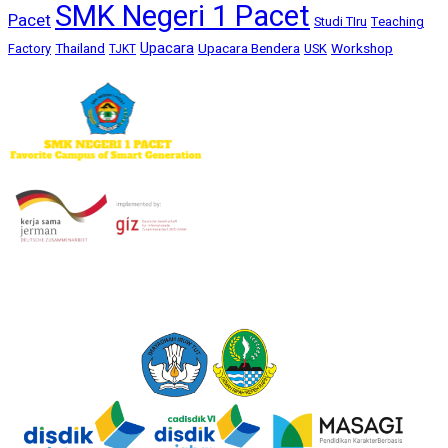
SMK Negeri 1 Pacet
Pacet
Studi TIru
Teaching
Upacara
Thailand
Upacara Bendera
Workshop
Factory
USK
TJKT