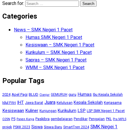
Search for:
Categories
News – SMK Negeri 1 Pacet
Humas SMK Negeri 1 Pacet
Kesiswaan – SMK Negeri 1 Pacet
Kurikulum – SMK Negeri 1 Pacet
Sapras – SMK Negeri 1 Pacet
WMM – SMK Negeri 1 Pacet
Popular Tags
Humas
BLUD
guru
2024
Apel Pagi
GEMURUH
Ibu Kepala Sekolah
Cianjur
Juara
IHT
Kepala Sekolah
Idul Fitri
Kerjasama
Jawa Barat
Kelulusan
Kesiswaan
Kuliner
Kurikulum
LSP
Kunjungan
LSP SMK Negeri 1 Pacet
P5
Paskibra
pembelajaran
Pendikar
Pengajian
PKL
O2SN
Panen Karya
Pra MPLS
SMK Negei 1
Siswa
Siswa Baru
projek
PSKK 2023
SmartTren 2024