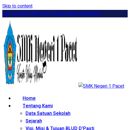
Skip to content
Call: +62 878-7030-3913 (Staff Public Relations)
Home
Tentang Kami
Data Satuan Sekolah
Sejarah
Visi, Misi & Tujuan BLUD D’Pasti