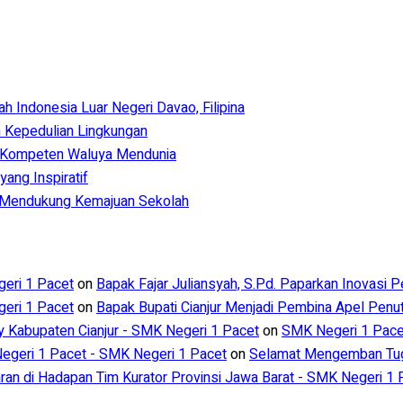
Indonesia Luar Negeri Davao, Filipina
 Kepedulian Lingkungan
 Kompeten Waluya Mendunia
ang Inspiratif
m Mendukung Kemajuan Sekolah
eri 1 Pacet
on
Bapak Fajar Juliansyah, S.Pd. Paparkan Inovasi 
eri 1 Pacet
on
Bapak Bupati Cianjur Menjadi Pembina Apel Pen
ry Kabupaten Cianjur - SMK Negeri 1 Pacet
on
SMK Negeri 1 Pacet
geri 1 Pacet - SMK Negeri 1 Pacet
on
Selamat Mengemban Tuga
aran di Hadapan Tim Kurator Provinsi Jawa Barat - SMK Negeri 1 