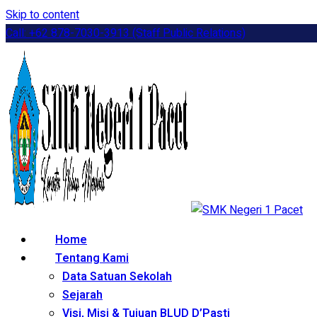
Skip to content
Call: +62 878-7030-3913 (Staff Public Relations)
Home
Tentang Kami
Data Satuan Sekolah
Sejarah
Visi, Misi & Tujuan BLUD D’Pasti