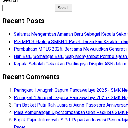
Search
Search
Recent Posts
Selamat Mengemban Amanah Baru Sebagai Kepala Sekolah 
Pra MPLS Ekologi SMKN 1 Pacet: Tanamkan Karakter dan
Pembukaan MPLS 2026: Bersama Mewujudkan Generasi
Hari Baru, Semangat Baru, Siap Menyambut Pembelajaran y
Kepala Sekolah Tekankan Pentingnya Disiplin ASN dala
Recent Comments
Peringkat 1 Anugrah Gapura Pancawaluya 2025 - SMK Neg
Peringkat 1 Anugrah Gapura Pancawaluya 2025 - SMK Neg
Tim Basket Putri Raih Juara di Ajang Pasosore Anniversa
Piala Kemenangan Dipersembahkan Oleh Paskibra SMK Ne
Bapak Fajar Juliansyah, S.Pd. Paparkan Inovasi Pembelaj
Pacet