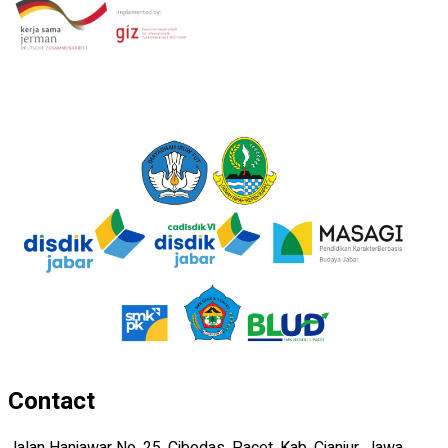
Contact
Jalan Hanjawar No. 25, Cibodas, Pacet, Kab. Cianjur, Jawa