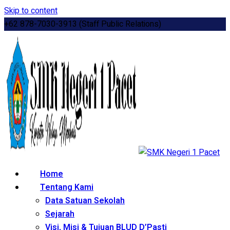
Skip to content
+62 878-7030-3913 (Staff Public Relations)
Home
Tentang Kami
Data Satuan Sekolah
Sejarah
Visi, Misi & Tujuan BLUD D’Pasti