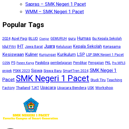
Sapras – SMK Negeri 1 Pacet
WMM – SMK Negeri 1 Pacet
Popular Tags
Humas
BLUD
guru
2024
Apel Pagi
GEMURUH
Ibu Kepala Sekolah
Cianjur
Juara
IHT
Kepala Sekolah
Idul Fitri
Kerjasama
Jawa Barat
Kelulusan
Kesiswaan
Kuliner
Kurikulum
LSP
Kunjungan
LSP SMK Negeri 1 Pacet
P5
Paskibra
pembelajaran
Pendikar
Pengajian
PKL
O2SN
Panen Karya
Pra MPLS
SMK Negei 1
Siswa
Siswa Baru
projek
PSKK 2023
SmartTren 2024
SMK Negeri 1 Pacet
Pacet
Studi TIru
Teaching
Upacara
Thailand
Upacara Bendera
Workshop
Factory
USK
TJKT