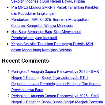
Sekolah Indonesia Luar Negeri Davao, Filipina
Pra MPLS Ekologi SMKN 1 Pacet: Tanamkan Karakter
dan Kepedulian Lingkungan
Pembukaan MPLS 2026: Bersama Mewujudkan
Generasi Kompeten Waluya Mendunia
Hari Baru, Semangat Baru, Siap Menyambut
Pembelajaran yang Inspiratif
Kepala Sekolah Tekankan Pentingnya Disiplin ASN
dalam Mendukung Kemajuan Sekolah
Recent Comments
Peringkat 1 Anugrah Gapura Pancawaluya 2025 - SMK
Negeri 1 Pacet
on
Bapak Fajar Juliansyah, S.Pd.
Paparkan Inovasi Pembelajaran di Hadapan Tim Kurator
Provinsi Jawa Barat
Peringkat 1 Anugrah Gapura Pancawaluya 2025 - SMK
Negeri 1 Pacet
on
Bapak Bupati Cianjur Menjadi Pembina