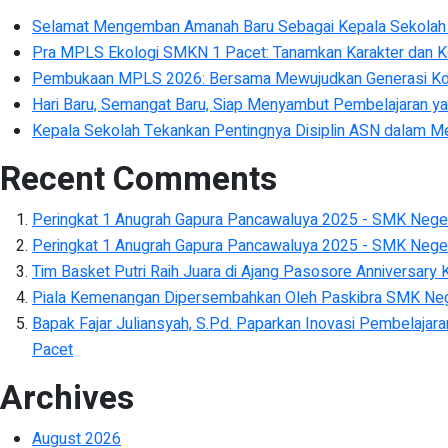
Selamat Mengemban Amanah Baru Sebagai Kepala Sekolah In
Pra MPLS Ekologi SMKN 1 Pacet: Tanamkan Karakter dan K
Pembukaan MPLS 2026: Bersama Mewujudkan Generasi K
Hari Baru, Semangat Baru, Siap Menyambut Pembelajaran yan
Kepala Sekolah Tekankan Pentingnya Disiplin ASN dalam 
Recent Comments
Peringkat 1 Anugrah Gapura Pancawaluya 2025 - SMK Neger
Peringkat 1 Anugrah Gapura Pancawaluya 2025 - SMK Neger
Tim Basket Putri Raih Juara di Ajang Pasosore Anniversary 
Piala Kemenangan Dipersembahkan Oleh Paskibra SMK Nege
Bapak Fajar Juliansyah, S.Pd. Paparkan Inovasi Pembelajar
Pacet
Archives
August 2026