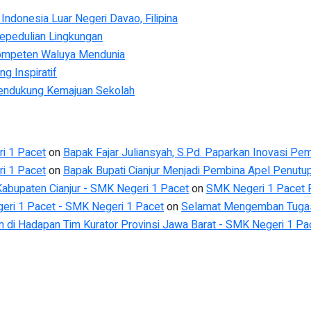
donesia Luar Negeri Davao, Filipina
epedulian Lingkungan
ompeten Waluya Mendunia
g Inspiratif
Mendukung Kemajuan Sekolah
i 1 Pacet
on
Bapak Fajar Juliansyah, S.Pd. Paparkan Inovasi Pem
i 1 Pacet
on
Bapak Bupati Cianjur Menjadi Pembina Apel Penut
Kabupaten Cianjur - SMK Negeri 1 Pacet
on
SMK Negeri 1 Pacet R
ri 1 Pacet - SMK Negeri 1 Pacet
on
Selamat Mengemban Tugas 
an di Hadapan Tim Kurator Provinsi Jawa Barat - SMK Negeri 1 Pa