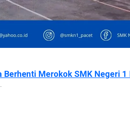
ya Berhenti Merokok SMK Negeri 1
.