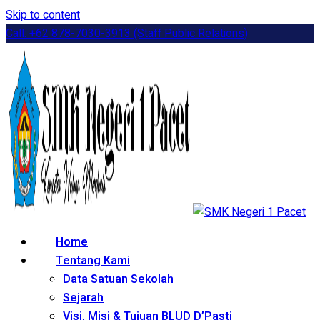
Skip to content
Call: +62 878-7030-3913 (Staff Public Relations)
Home
Tentang Kami
Data Satuan Sekolah
Sejarah
Visi, Misi & Tujuan BLUD D’Pasti