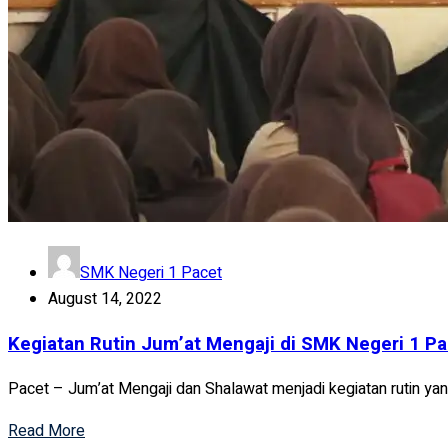
SMK Negeri 1 Pacet
August 14, 2022
Kegiatan Rutin Jum’at Mengaji di SMK Negeri 1 Pa
Pacet – Jum’at Mengaji dan Shalawat menjadi kegiatan rutin yang
Read More