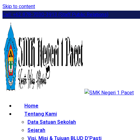
Skip to content
Call: +62 878-7030-3913 (Staff Public Relations)
Home
Tentang Kami
Data Satuan Sekolah
Sejarah
Visi, Misi & Tujuan BLUD D’Pasti