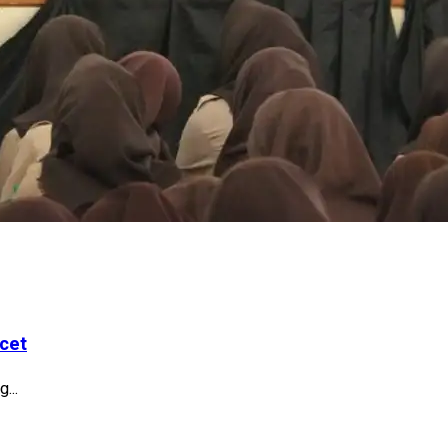
cet
...