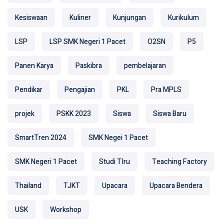
Kesiswaan
Kuliner
Kunjungan
Kurikulum
LSP
LSP SMK Negeri 1 Pacet
O2SN
P5
Panen Karya
Paskibra
pembelajaran
Pendikar
Pengajian
PKL
Pra MPLS
projek
PSKK 2023
Siswa
Siswa Baru
SmartTren 2024
SMK Negei 1 Pacet
SMK Negeri 1 Pacet
Studi TIru
Teaching Factory
Thailand
TJKT
Upacara
Upacara Bendera
USK
Workshop