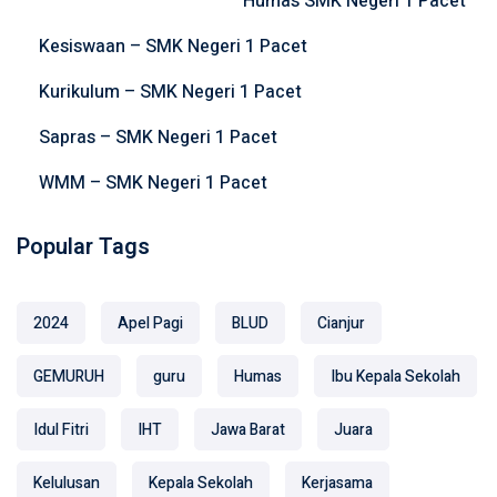
f
Humas SMK Negeri 1 Pacet
o
Kesiswaan – SMK Negeri 1 Pacet
r
:
Kurikulum – SMK Negeri 1 Pacet
Sapras – SMK Negeri 1 Pacet
WMM – SMK Negeri 1 Pacet
Popular Tags
2024
Apel Pagi
BLUD
Cianjur
GEMURUH
guru
Humas
Ibu Kepala Sekolah
Idul Fitri
IHT
Jawa Barat
Juara
Kelulusan
Kepala Sekolah
Kerjasama