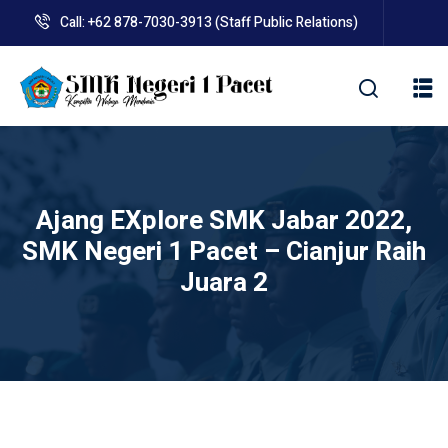
Skip
Call: +62 878-7030-3913 (Staff Public Relations)
to
content
kolah
Ajang EXplore SMK Jabar 2022,
SMK Negeri 1 Pacet – Cianjur Raih
Juara 2
uan BLUD D’Pasti