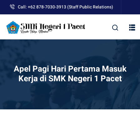
Skip
Call: +62 878-7030-3913 (Staff Public Relations)
to
content
kolah
Apel Pagi Hari Pertama Masuk
Kerja di SMK Negeri 1 Pacet
uan BLUD D’Pasti