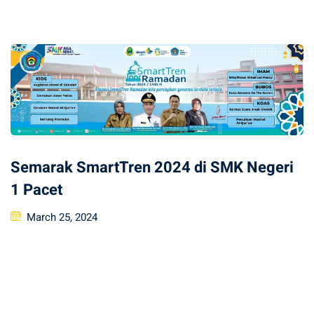
on
Semarak SmartTren 2024 di SMK Negeri
1 Pacet
Posted
March 25, 2024
on