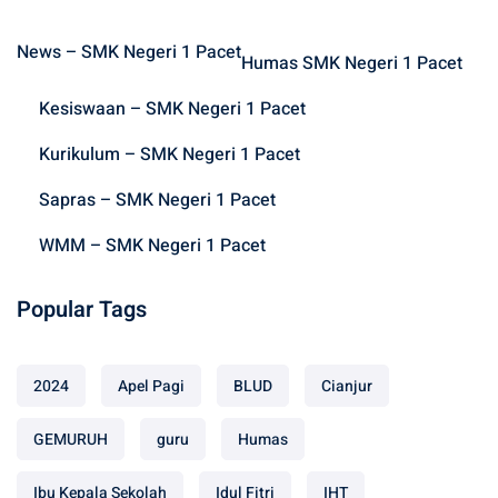
c
h
News – SMK Negeri 1 Pacet
f
Humas SMK Negeri 1 Pacet
o
Kesiswaan – SMK Negeri 1 Pacet
r
:
Kurikulum – SMK Negeri 1 Pacet
Sapras – SMK Negeri 1 Pacet
WMM – SMK Negeri 1 Pacet
Popular Tags
2024
Apel Pagi
BLUD
Cianjur
GEMURUH
guru
Humas
Ibu Kepala Sekolah
Idul Fitri
IHT