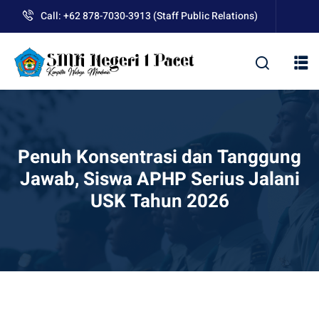
Skip
Call: +62 878-7030-3913 (Staff Public Relations)
to
content
kolah
Penuh Konsentrasi dan Tanggung
Jawab, Siswa APHP Serius Jalani
USK Tahun 2026
uan BLUD D’Pasti