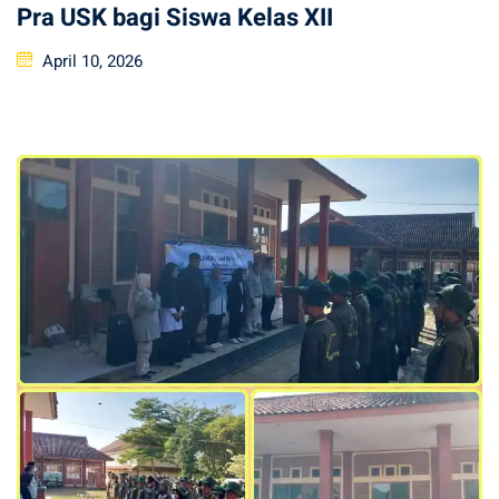
Pra USK bagi Siswa Kelas XII
Posted
April 10, 2026
on