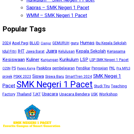
Sapras – SMK Negeri 1 Pacet
WMM – SMK Negeri 1 Pacet
Popular Tags
Humas
BLUD
guru
2024
Apel Pagi
GEMURUH
Ibu Kepala Sekolah
Cianjur
Juara
IHT
Kepala Sekolah
Idul Fitri
Kerjasama
Jawa Barat
Kelulusan
Kesiswaan
Kuliner
Kurikulum
LSP
Kunjungan
LSP SMK Negeri 1 Pacet
P5
Paskibra
pembelajaran
Pendikar
Pengajian
PKL
O2SN
Panen Karya
Pra MPLS
SMK Negei 1
Siswa
Siswa Baru
projek
PSKK 2023
SmartTren 2024
SMK Negeri 1 Pacet
Pacet
Studi TIru
Teaching
Upacara
Thailand
Upacara Bendera
Workshop
Factory
USK
TJKT