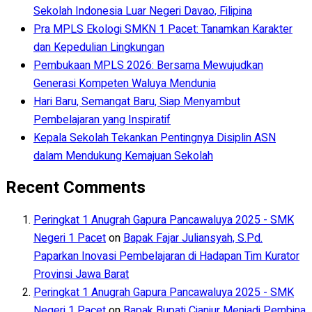
Sekolah Indonesia Luar Negeri Davao, Filipina
Pra MPLS Ekologi SMKN 1 Pacet: Tanamkan Karakter
dan Kepedulian Lingkungan
Pembukaan MPLS 2026: Bersama Mewujudkan
Generasi Kompeten Waluya Mendunia
Hari Baru, Semangat Baru, Siap Menyambut
Pembelajaran yang Inspiratif
Kepala Sekolah Tekankan Pentingnya Disiplin ASN
dalam Mendukung Kemajuan Sekolah
Recent Comments
Peringkat 1 Anugrah Gapura Pancawaluya 2025 - SMK
Negeri 1 Pacet
on
Bapak Fajar Juliansyah, S.Pd.
Paparkan Inovasi Pembelajaran di Hadapan Tim Kurator
Provinsi Jawa Barat
Peringkat 1 Anugrah Gapura Pancawaluya 2025 - SMK
Negeri 1 Pacet
on
Bapak Bupati Cianjur Menjadi Pembina