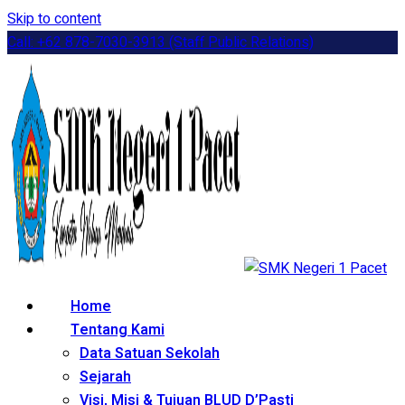
Skip to content
Call: +62 878-7030-3913 (Staff Public Relations)
Home
Tentang Kami
Data Satuan Sekolah
Sejarah
Visi, Misi & Tujuan BLUD D’Pasti