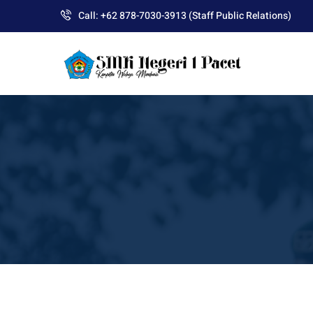
Skip
Call: +62 878-7030-3913 (Staff Public Relations)
to
content