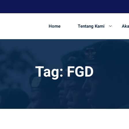
Home
Tentang Kami
Ak
Tag:
FGD