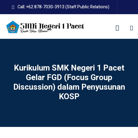
Skip
Call: +62 878-7030-3913 (Staff Public Relations)
to
content
kolah
Kurikulum SMK Negeri 1 Pacet
Gelar FGD (Focus Group
Discussion) dalam Penyusunan
uan BLUD D’Pasti
KOSP