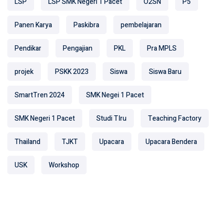
LSP
LSP SMK Negeri 1 Pacet
O2SN
P5
Panen Karya
Paskibra
pembelajaran
Pendikar
Pengajian
PKL
Pra MPLS
projek
PSKK 2023
Siswa
Siswa Baru
SmartTren 2024
SMK Negei 1 Pacet
SMK Negeri 1 Pacet
Studi TIru
Teaching Factory
Thailand
TJKT
Upacara
Upacara Bendera
USK
Workshop