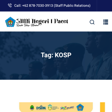
Skip
Call: +62 878-7030-3913 (Staff Public Relations)
to
content
Tag:
KOSP