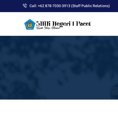
Skip
Call: +62 878-7030-3913 (Staff Public Relations)
to
content