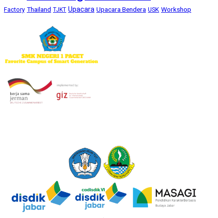
Upacara
Thailand
Upacara Bendera
Workshop
Factory
USK
TJKT