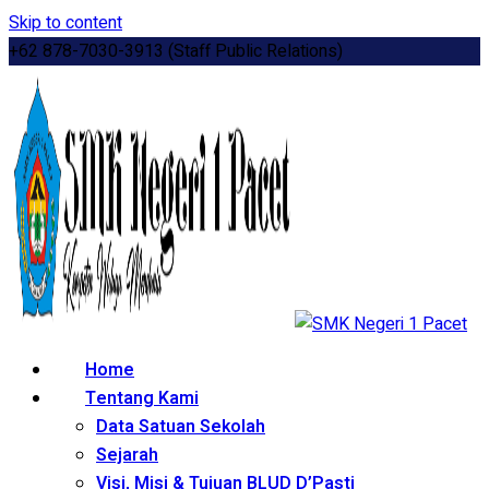
Skip to content
+62 878-7030-3913 (Staff Public Relations)
Home
Tentang Kami
Data Satuan Sekolah
Sejarah
Visi, Misi & Tujuan BLUD D’Pasti