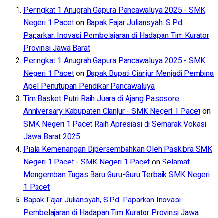
Peringkat 1 Anugrah Gapura Pancawaluya 2025 - SMK
Negeri 1 Pacet
on
Bapak Fajar Juliansyah, S.Pd.
Paparkan Inovasi Pembelajaran di Hadapan Tim Kurator
Provinsi Jawa Barat
Peringkat 1 Anugrah Gapura Pancawaluya 2025 - SMK
Negeri 1 Pacet
on
Bapak Bupati Cianjur Menjadi Pembina
Apel Penutupan Pendikar Pancawaluya
Tim Basket Putri Raih Juara di Ajang Pasosore
Anniversary Kabupaten Cianjur - SMK Negeri 1 Pacet
on
SMK Negeri 1 Pacet Raih Apresiasi di Semarak Vokasi
Jawa Barat 2025
Piala Kemenangan Dipersembahkan Oleh Paskibra SMK
Negeri 1 Pacet - SMK Negeri 1 Pacet
on
Selamat
Mengemban Tugas Baru Guru-Guru Terbaik SMK Negeri
1 Pacet
Bapak Fajar Juliansyah, S.Pd. Paparkan Inovasi
Pembelajaran di Hadapan Tim Kurator Provinsi Jawa