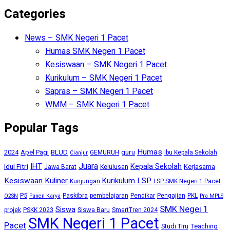
Categories
News – SMK Negeri 1 Pacet
Humas SMK Negeri 1 Pacet
Kesiswaan – SMK Negeri 1 Pacet
Kurikulum – SMK Negeri 1 Pacet
Sapras – SMK Negeri 1 Pacet
WMM – SMK Negeri 1 Pacet
Popular Tags
Humas
BLUD
guru
2024
Apel Pagi
GEMURUH
Ibu Kepala Sekolah
Cianjur
Juara
IHT
Kepala Sekolah
Idul Fitri
Kerjasama
Jawa Barat
Kelulusan
Kesiswaan
Kuliner
Kurikulum
LSP
Kunjungan
LSP SMK Negeri 1 Pacet
P5
Paskibra
pembelajaran
Pendikar
Pengajian
PKL
O2SN
Panen Karya
Pra MPLS
SMK Negei 1
Siswa
Siswa Baru
projek
PSKK 2023
SmartTren 2024
SMK Negeri 1 Pacet
Pacet
Studi TIru
Teaching