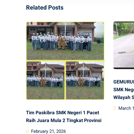
Related Posts
GEMURUH 
SMK Nege
Wilayah 
Posted
March 1
Tim Paskibra SMK Negeri 1 Pacet
on
Raih Juara Mula 2 Tingkat Provinsi
Posted
February 21, 2026