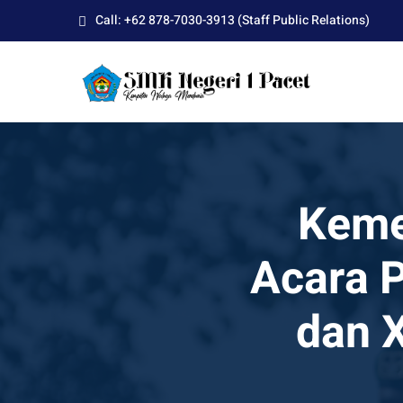
Skip
Call: +62 878-7030-3913 (Staff Public Relations)
to
content
Keme
Acara P
dan X