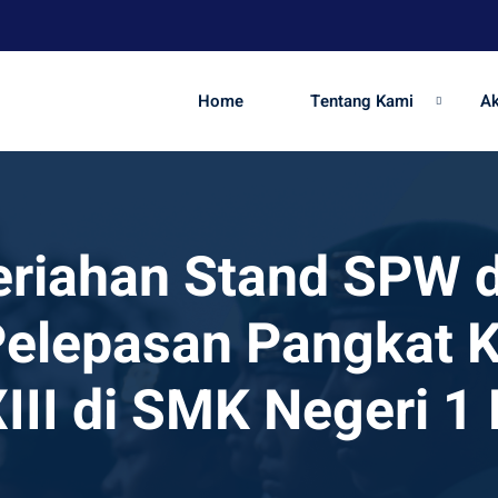
Home
Tentang Kami
A
riahan Stand SPW 
elepasan Pangkat K
III di SMK Negeri 1