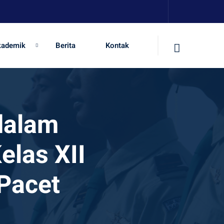
kademik
Berita
Kontak
dalam
elas XII
 Pacet