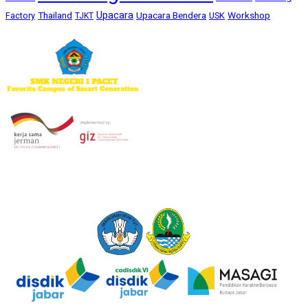
Upacara
Thailand
Upacara Bendera
Workshop
Factory
USK
TJKT