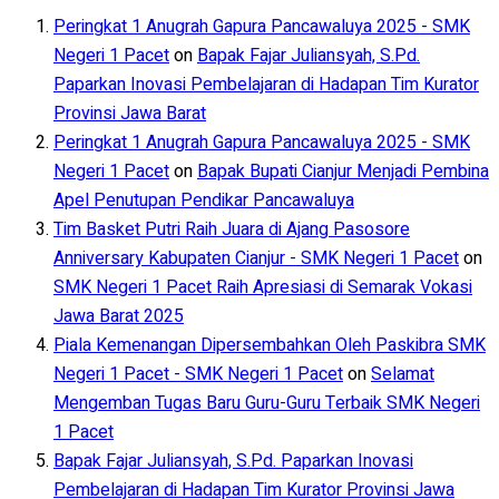
Peringkat 1 Anugrah Gapura Pancawaluya 2025 - SMK
Negeri 1 Pacet
on
Bapak Fajar Juliansyah, S.Pd.
Paparkan Inovasi Pembelajaran di Hadapan Tim Kurator
Provinsi Jawa Barat
Peringkat 1 Anugrah Gapura Pancawaluya 2025 - SMK
Negeri 1 Pacet
on
Bapak Bupati Cianjur Menjadi Pembina
Apel Penutupan Pendikar Pancawaluya
Tim Basket Putri Raih Juara di Ajang Pasosore
Anniversary Kabupaten Cianjur - SMK Negeri 1 Pacet
on
SMK Negeri 1 Pacet Raih Apresiasi di Semarak Vokasi
Jawa Barat 2025
Piala Kemenangan Dipersembahkan Oleh Paskibra SMK
Negeri 1 Pacet - SMK Negeri 1 Pacet
on
Selamat
Mengemban Tugas Baru Guru-Guru Terbaik SMK Negeri
1 Pacet
Bapak Fajar Juliansyah, S.Pd. Paparkan Inovasi
Pembelajaran di Hadapan Tim Kurator Provinsi Jawa