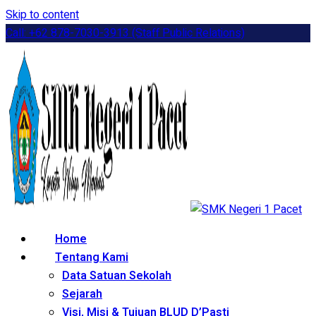
Skip to content
Call: +62 878-7030-3913 (Staff Public Relations)
Home
Tentang Kami
Data Satuan Sekolah
Sejarah
Visi, Misi & Tujuan BLUD D’Pasti