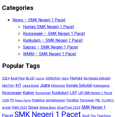
Categories
News – SMK Negeri 1 Pacet
Humas SMK Negeri 1 Pacet
Kesiswaan – SMK Negeri 1 Pacet
Kurikulum – SMK Negeri 1 Pacet
Sapras – SMK Negeri 1 Pacet
WMM – SMK Negeri 1 Pacet
Popular Tags
Humas
BLUD
guru
2024
Apel Pagi
GEMURUH
Ibu Kepala Sekolah
Cianjur
Juara
IHT
Kepala Sekolah
Idul Fitri
Kerjasama
Jawa Barat
Kelulusan
Kesiswaan
Kuliner
Kurikulum
LSP
Kunjungan
LSP SMK Negeri 1 Pacet
P5
Paskibra
pembelajaran
Pendikar
Pengajian
PKL
O2SN
Panen Karya
Pra MPLS
SMK Negei 1
Siswa
Siswa Baru
projek
PSKK 2023
SmartTren 2024
SMK Negeri 1 Pacet
Pacet
Studi TIru
Teaching