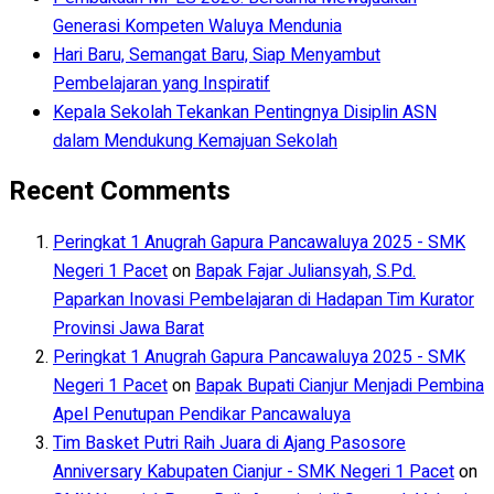
Generasi Kompeten Waluya Mendunia
Hari Baru, Semangat Baru, Siap Menyambut
Pembelajaran yang Inspiratif
Kepala Sekolah Tekankan Pentingnya Disiplin ASN
dalam Mendukung Kemajuan Sekolah
Recent Comments
Peringkat 1 Anugrah Gapura Pancawaluya 2025 - SMK
Negeri 1 Pacet
on
Bapak Fajar Juliansyah, S.Pd.
Paparkan Inovasi Pembelajaran di Hadapan Tim Kurator
Provinsi Jawa Barat
Peringkat 1 Anugrah Gapura Pancawaluya 2025 - SMK
Negeri 1 Pacet
on
Bapak Bupati Cianjur Menjadi Pembina
Apel Penutupan Pendikar Pancawaluya
Tim Basket Putri Raih Juara di Ajang Pasosore
Anniversary Kabupaten Cianjur - SMK Negeri 1 Pacet
on