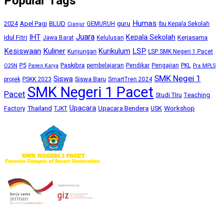
Popular Tags
Humas
BLUD
guru
2024
Apel Pagi
GEMURUH
Ibu Kepala Sekolah
Cianjur
Juara
IHT
Kepala Sekolah
Idul Fitri
Kerjasama
Jawa Barat
Kelulusan
Kesiswaan
Kuliner
Kurikulum
LSP
Kunjungan
LSP SMK Negeri 1 Pacet
P5
Paskibra
pembelajaran
Pendikar
Pengajian
PKL
O2SN
Panen Karya
Pra MPLS
SMK Negei 1
Siswa
Siswa Baru
projek
PSKK 2023
SmartTren 2024
SMK Negeri 1 Pacet
Pacet
Studi TIru
Teaching
Upacara
Thailand
Upacara Bendera
Workshop
Factory
USK
TJKT