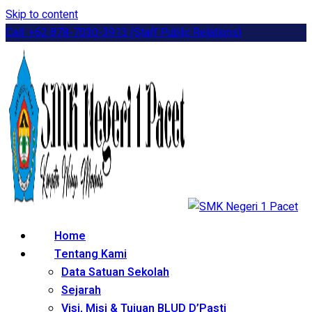
Skip to content
Call: +62 878-7030-3913 (Staff Public Relations)
Home
Tentang Kami
Data Satuan Sekolah
Sejarah
Visi, Misi & Tujuan BLUD D’Pasti