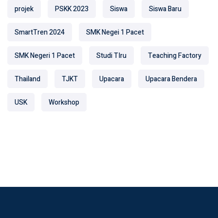
projek
PSKK 2023
Siswa
Siswa Baru
SmartTren 2024
SMK Negei 1 Pacet
SMK Negeri 1 Pacet
Studi TIru
Teaching Factory
Thailand
TJKT
Upacara
Upacara Bendera
USK
Workshop