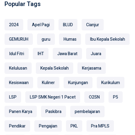
Popular Tags
2024
Apel Pagi
BLUD
Cianjur
GEMURUH
guru
Humas
Ibu Kepala Sekolah
Idul Fitri
IHT
Jawa Barat
Juara
Kelulusan
Kepala Sekolah
Kerjasama
Kesiswaan
Kuliner
Kunjungan
Kurikulum
LSP
LSP SMK Negeri 1 Pacet
O2SN
P5
Panen Karya
Paskibra
pembelajaran
Pendikar
Pengajian
PKL
Pra MPLS