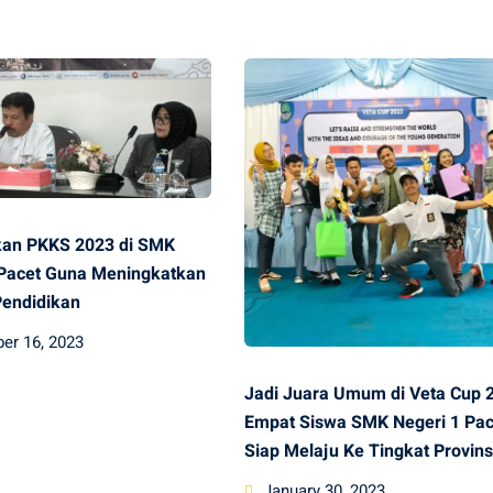
an PKKS 2023 di SMK
 Pacet Guna Meningkatkan
Pendidikan
er 16, 2023
Jadi Juara Umum di Veta Cup 
Empat Siswa SMK Negeri 1 Pac
Siap Melaju Ke Tingkat Provins
Posted
January 30, 2023