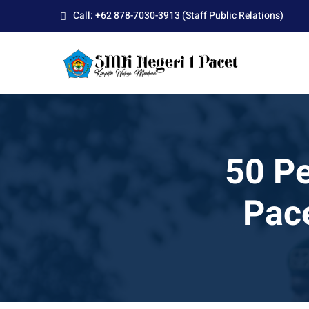
Skip
Call: +62 878-7030-3913 (Staff Public Relations)
to
content
50 Pe
Pac