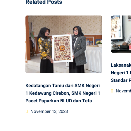
Related Posts
Laksanak
Negeri 1
Standar 
Kedatangan Tamu dari SMK Negeri
Posted
Novemb
1 Kedawung Cirebon, SMK Negeri 1
on
Pacet Paparkan BLUD dan Tefa
Posted
November 13, 2023
on