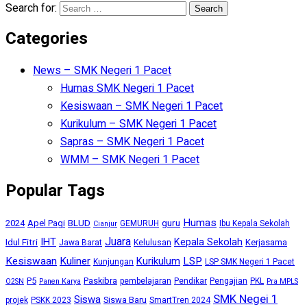
Search for:
Categories
News – SMK Negeri 1 Pacet
Humas SMK Negeri 1 Pacet
Kesiswaan – SMK Negeri 1 Pacet
Kurikulum – SMK Negeri 1 Pacet
Sapras – SMK Negeri 1 Pacet
WMM – SMK Negeri 1 Pacet
Popular Tags
Humas
BLUD
guru
2024
Apel Pagi
GEMURUH
Ibu Kepala Sekolah
Cianjur
Juara
IHT
Kepala Sekolah
Idul Fitri
Kerjasama
Jawa Barat
Kelulusan
Kesiswaan
Kuliner
Kurikulum
LSP
Kunjungan
LSP SMK Negeri 1 Pacet
P5
Paskibra
pembelajaran
Pendikar
Pengajian
PKL
O2SN
Panen Karya
Pra MPLS
SMK Negei 1
Siswa
Siswa Baru
projek
PSKK 2023
SmartTren 2024