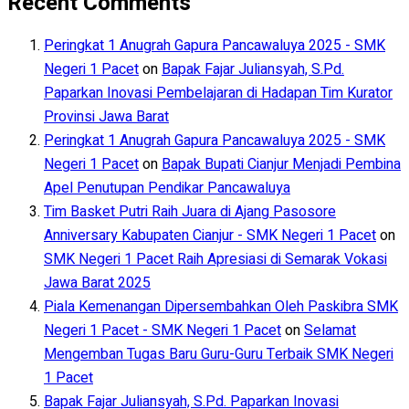
Recent Comments
Peringkat 1 Anugrah Gapura Pancawaluya 2025 - SMK
Negeri 1 Pacet
on
Bapak Fajar Juliansyah, S.Pd.
Paparkan Inovasi Pembelajaran di Hadapan Tim Kurator
Provinsi Jawa Barat
Peringkat 1 Anugrah Gapura Pancawaluya 2025 - SMK
Negeri 1 Pacet
on
Bapak Bupati Cianjur Menjadi Pembina
Apel Penutupan Pendikar Pancawaluya
Tim Basket Putri Raih Juara di Ajang Pasosore
Anniversary Kabupaten Cianjur - SMK Negeri 1 Pacet
on
SMK Negeri 1 Pacet Raih Apresiasi di Semarak Vokasi
Jawa Barat 2025
Piala Kemenangan Dipersembahkan Oleh Paskibra SMK
Negeri 1 Pacet - SMK Negeri 1 Pacet
on
Selamat
Mengemban Tugas Baru Guru-Guru Terbaik SMK Negeri
1 Pacet
Bapak Fajar Juliansyah, S.Pd. Paparkan Inovasi