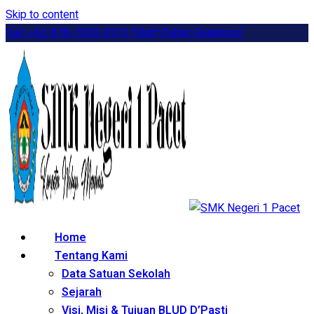
Skip to content
Call: +62 878-7030-3913 (Staff Public Relations)
Home
Tentang Kami
Data Satuan Sekolah
Sejarah
Visi, Misi & Tujuan BLUD D’Pasti