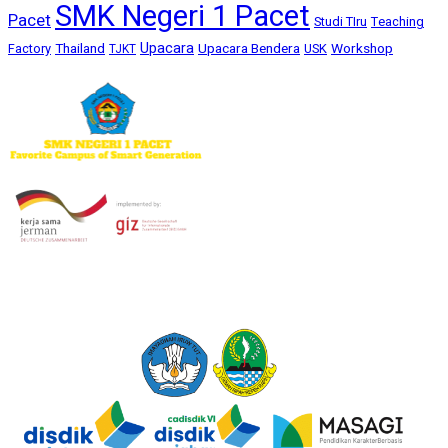
SMK Negeri 1 Pacet
Pacet
Studi TIru
Teaching
Upacara
Thailand
Upacara Bendera
Workshop
Factory
USK
TJKT