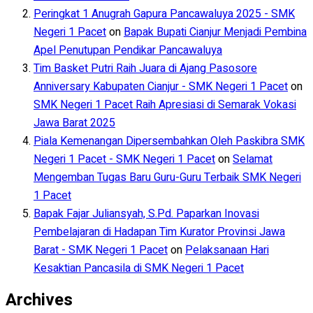
Peringkat 1 Anugrah Gapura Pancawaluya 2025 - SMK
Negeri 1 Pacet
on
Bapak Bupati Cianjur Menjadi Pembina
Apel Penutupan Pendikar Pancawaluya
Tim Basket Putri Raih Juara di Ajang Pasosore
Anniversary Kabupaten Cianjur - SMK Negeri 1 Pacet
on
SMK Negeri 1 Pacet Raih Apresiasi di Semarak Vokasi
Jawa Barat 2025
Piala Kemenangan Dipersembahkan Oleh Paskibra SMK
Negeri 1 Pacet - SMK Negeri 1 Pacet
on
Selamat
Mengemban Tugas Baru Guru-Guru Terbaik SMK Negeri
1 Pacet
Bapak Fajar Juliansyah, S.Pd. Paparkan Inovasi
Pembelajaran di Hadapan Tim Kurator Provinsi Jawa
Barat - SMK Negeri 1 Pacet
on
Pelaksanaan Hari
Kesaktian Pancasila di SMK Negeri 1 Pacet
Archives