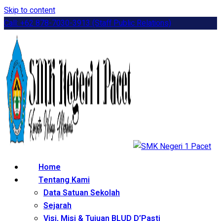
Skip to content
Call: +62 878-7030-3913 (Staff Public Relations)
Home
Tentang Kami
Data Satuan Sekolah
Sejarah
Visi, Misi & Tujuan BLUD D’Pasti