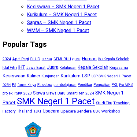
Kesiswaan – SMK Negeri 1 Pacet
Kurikulum – SMK Negeri 1 Pacet
Sapras – SMK Negeri 1 Pacet
WMM – SMK Negeri 1 Pacet
Popular Tags
Humas
BLUD
guru
2024
Apel Pagi
GEMURUH
Ibu Kepala Sekolah
Cianjur
Juara
IHT
Kepala Sekolah
Idul Fitri
Kerjasama
Jawa Barat
Kelulusan
Kesiswaan
Kuliner
Kurikulum
LSP
Kunjungan
LSP SMK Negeri 1 Pacet
P5
Paskibra
pembelajaran
Pendikar
Pengajian
PKL
O2SN
Panen Karya
Pra MPLS
SMK Negei 1
Siswa
Siswa Baru
projek
PSKK 2023
SmartTren 2024
SMK Negeri 1 Pacet
Pacet
Studi TIru
Teaching
Upacara
Thailand
Upacara Bendera
Workshop
Factory
USK
TJKT