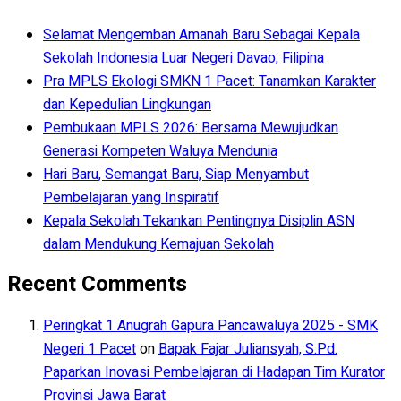
Selamat Mengemban Amanah Baru Sebagai Kepala
Sekolah Indonesia Luar Negeri Davao, Filipina
Pra MPLS Ekologi SMKN 1 Pacet: Tanamkan Karakter
dan Kepedulian Lingkungan
Pembukaan MPLS 2026: Bersama Mewujudkan
Generasi Kompeten Waluya Mendunia
Hari Baru, Semangat Baru, Siap Menyambut
Pembelajaran yang Inspiratif
Kepala Sekolah Tekankan Pentingnya Disiplin ASN
dalam Mendukung Kemajuan Sekolah
Recent Comments
Peringkat 1 Anugrah Gapura Pancawaluya 2025 - SMK
Negeri 1 Pacet
on
Bapak Fajar Juliansyah, S.Pd.
Paparkan Inovasi Pembelajaran di Hadapan Tim Kurator
Provinsi Jawa Barat