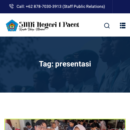
Skip
Call: +62 878-7030-3913 (Staff Public Relations)
to
content
kolah
Tag:
presentasi
uan BLUD D’Pasti