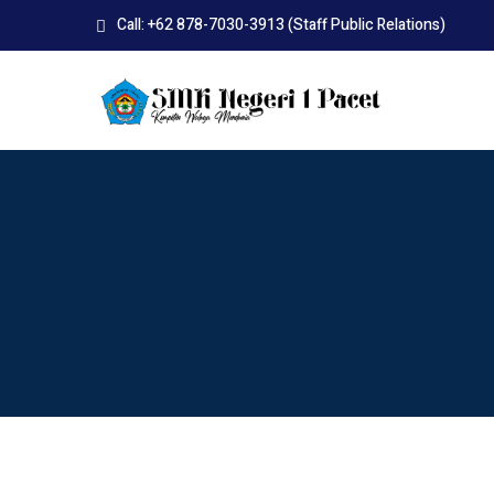
Skip
Call: +62 878-7030-3913 (Staff Public Relations)
to
content