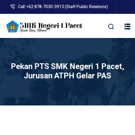
Skip
Call: +62 878-7030-3913 (Staff Public Relations)
to
content
kolah
Pekan PTS SMK Negeri 1 Pacet,
Jurusan ATPH Gelar PAS
uan BLUD D’Pasti