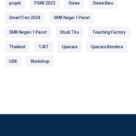
projek
PSKK 2023
Siswa
Siswa Baru
SmartTren 2024
SMK Negei 1 Pacet
SMK Negeri 1 Pacet
Studi TIru
Teaching Factory
Thailand
TJKT
Upacara
Upacara Bendera
USK
Workshop