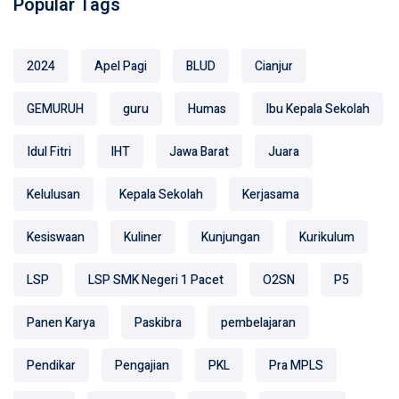
Popular Tags
2024
Apel Pagi
BLUD
Cianjur
GEMURUH
guru
Humas
Ibu Kepala Sekolah
Idul Fitri
IHT
Jawa Barat
Juara
Kelulusan
Kepala Sekolah
Kerjasama
Kesiswaan
Kuliner
Kunjungan
Kurikulum
LSP
LSP SMK Negeri 1 Pacet
O2SN
P5
Panen Karya
Paskibra
pembelajaran
Pendikar
Pengajian
PKL
Pra MPLS