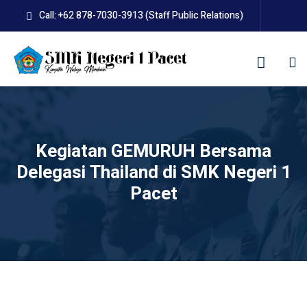
Skip
Call: +62 878-7030-3913 (Staff Public Relations)
to
content
kolah
Kegiatan GEMURUH Bersama
Delegasi Thailand di SMK Negeri 1
Pacet
uan BLUD D’Pasti