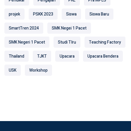
Pendikar
Pengajian
PKL
Pra MPLS
projek
PSKK 2023
Siswa
Siswa Baru
SmartTren 2024
SMK Negei 1 Pacet
SMK Negeri 1 Pacet
Studi TIru
Teaching Factory
Thailand
TJKT
Upacara
Upacara Bendera
USK
Workshop