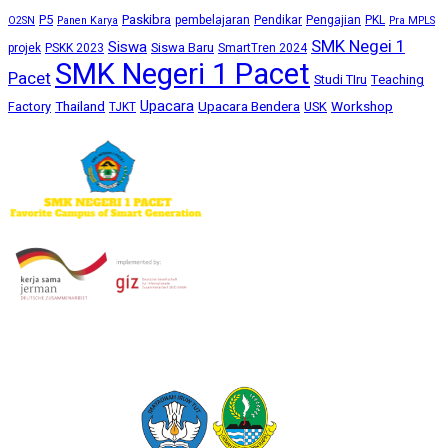
P5
Paskibra
pembelajaran
Pendikar
Pengajian
PKL
O2SN
Panen Karya
Pra MPLS
SMK Negei 1
Siswa
Siswa Baru
projek
PSKK 2023
SmartTren 2024
SMK Negeri 1 Pacet
Pacet
Studi TIru
Teaching
Upacara
Thailand
Upacara Bendera
Workshop
Factory
USK
TJKT