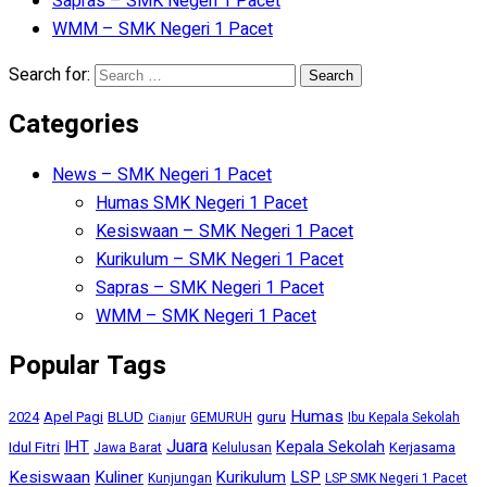
Sapras – SMK Negeri 1 Pacet
WMM – SMK Negeri 1 Pacet
Search for:
Categories
News – SMK Negeri 1 Pacet
Humas SMK Negeri 1 Pacet
Kesiswaan – SMK Negeri 1 Pacet
Kurikulum – SMK Negeri 1 Pacet
Sapras – SMK Negeri 1 Pacet
WMM – SMK Negeri 1 Pacet
Popular Tags
Humas
BLUD
guru
2024
Apel Pagi
GEMURUH
Ibu Kepala Sekolah
Cianjur
Juara
IHT
Kepala Sekolah
Idul Fitri
Kerjasama
Jawa Barat
Kelulusan
Kesiswaan
Kuliner
Kurikulum
LSP
Kunjungan
LSP SMK Negeri 1 Pacet