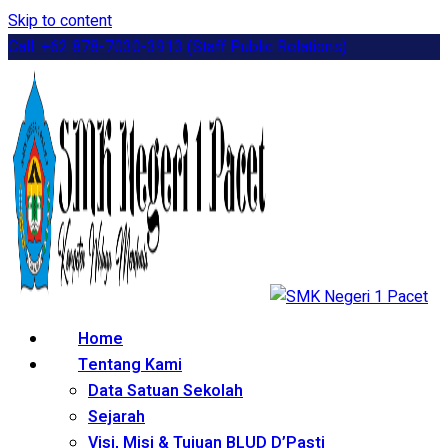
Skip to content
Call: +62 878-7030-3913 (Staff Public Relations)
Home
Tentang Kami
Data Satuan Sekolah
Sejarah
Visi, Misi & Tujuan BLUD D’Pasti