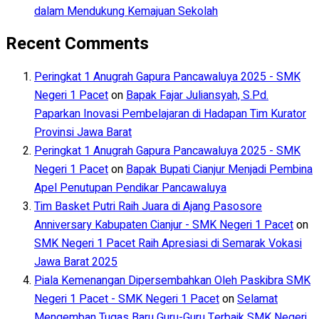
dalam Mendukung Kemajuan Sekolah
Recent Comments
Peringkat 1 Anugrah Gapura Pancawaluya 2025 - SMK
Negeri 1 Pacet
on
Bapak Fajar Juliansyah, S.Pd.
Paparkan Inovasi Pembelajaran di Hadapan Tim Kurator
Provinsi Jawa Barat
Peringkat 1 Anugrah Gapura Pancawaluya 2025 - SMK
Negeri 1 Pacet
on
Bapak Bupati Cianjur Menjadi Pembina
Apel Penutupan Pendikar Pancawaluya
Tim Basket Putri Raih Juara di Ajang Pasosore
Anniversary Kabupaten Cianjur - SMK Negeri 1 Pacet
on
SMK Negeri 1 Pacet Raih Apresiasi di Semarak Vokasi
Jawa Barat 2025
Piala Kemenangan Dipersembahkan Oleh Paskibra SMK
Negeri 1 Pacet - SMK Negeri 1 Pacet
on
Selamat
Mengemban Tugas Baru Guru-Guru Terbaik SMK Negeri