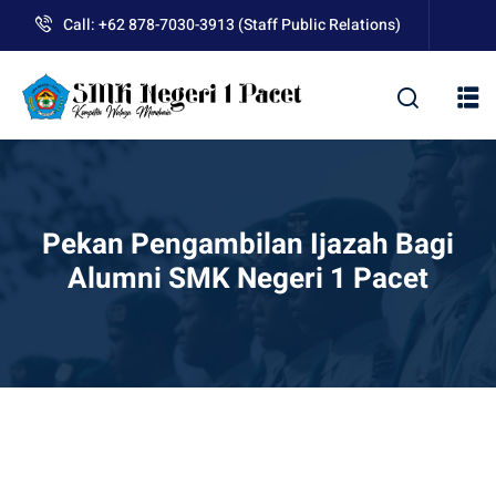
Skip
Call: +62 878-7030-3913 (Staff Public Relations)
to
content
kolah
Pekan Pengambilan Ijazah Bagi
Alumni SMK Negeri 1 Pacet
uan BLUD D’Pasti