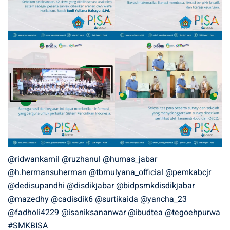
@ridwankamil
@ruzhanul
@humas_jabar
@h.hermansuherman
@tbmulyana_official
@pemkabcjr
@dedisupandhi
@disdikjabar
@bidpsmkdisdikjabar
@mazedhy
@cadisdik6
@surtikaida
@yancha_23
@fadholi4229
@isaniksananwar
@ibudtea
@tegoehpurwa
#SMKBISA