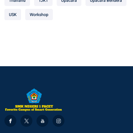
Thailand
TJKT
Upacara
Upacara Bendera
USK
Workshop