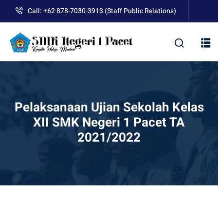
Skip
Call: +62 878-7030-3913 (Staff Public Relations)
to
content
kolah
Pelaksanaan Ujian Sekolah Kelas
XII SMK Negeri 1 Pacet TA
2021/2022
uan BLUD D’Pasti