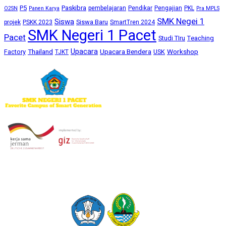
P5
Paskibra
pembelajaran
Pendikar
Pengajian
PKL
O2SN
Panen Karya
Pra MPLS
SMK Negei 1
Siswa
Siswa Baru
projek
PSKK 2023
SmartTren 2024
SMK Negeri 1 Pacet
Pacet
Studi TIru
Teaching
Upacara
Thailand
Upacara Bendera
Workshop
Factory
USK
TJKT