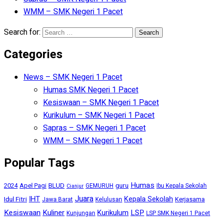
WMM – SMK Negeri 1 Pacet
Search for:
Categories
News – SMK Negeri 1 Pacet
Humas SMK Negeri 1 Pacet
Kesiswaan – SMK Negeri 1 Pacet
Kurikulum – SMK Negeri 1 Pacet
Sapras – SMK Negeri 1 Pacet
WMM – SMK Negeri 1 Pacet
Popular Tags
Humas
BLUD
guru
2024
Apel Pagi
GEMURUH
Ibu Kepala Sekolah
Cianjur
Juara
IHT
Kepala Sekolah
Idul Fitri
Kerjasama
Jawa Barat
Kelulusan
Kesiswaan
Kuliner
Kurikulum
LSP
Kunjungan
LSP SMK Negeri 1 Pacet