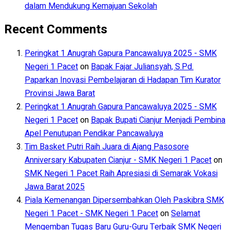
dalam Mendukung Kemajuan Sekolah
Recent Comments
Peringkat 1 Anugrah Gapura Pancawaluya 2025 - SMK
Negeri 1 Pacet
on
Bapak Fajar Juliansyah, S.Pd.
Paparkan Inovasi Pembelajaran di Hadapan Tim Kurator
Provinsi Jawa Barat
Peringkat 1 Anugrah Gapura Pancawaluya 2025 - SMK
Negeri 1 Pacet
on
Bapak Bupati Cianjur Menjadi Pembina
Apel Penutupan Pendikar Pancawaluya
Tim Basket Putri Raih Juara di Ajang Pasosore
Anniversary Kabupaten Cianjur - SMK Negeri 1 Pacet
on
SMK Negeri 1 Pacet Raih Apresiasi di Semarak Vokasi
Jawa Barat 2025
Piala Kemenangan Dipersembahkan Oleh Paskibra SMK
Negeri 1 Pacet - SMK Negeri 1 Pacet
on
Selamat
Mengemban Tugas Baru Guru-Guru Terbaik SMK Negeri