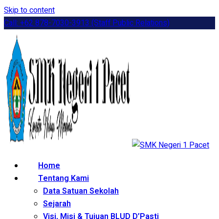
Skip to content
Call: +62 878-7030-3913 (Staff Public Relations)
Home
Tentang Kami
Data Satuan Sekolah
Sejarah
Visi, Misi & Tujuan BLUD D’Pasti