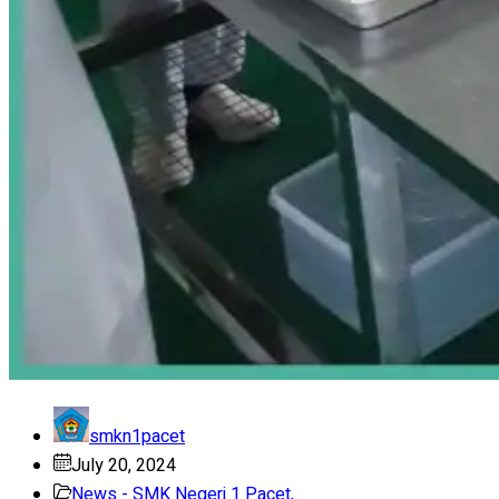
smkn1pacet
July 20, 2024
News - SMK Negeri 1 Pacet
,