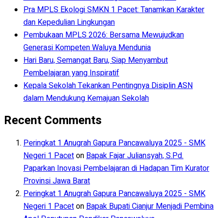
Pra MPLS Ekologi SMKN 1 Pacet: Tanamkan Karakter
dan Kepedulian Lingkungan
Pembukaan MPLS 2026: Bersama Mewujudkan
Generasi Kompeten Waluya Mendunia
Hari Baru, Semangat Baru, Siap Menyambut
Pembelajaran yang Inspiratif
Kepala Sekolah Tekankan Pentingnya Disiplin ASN
dalam Mendukung Kemajuan Sekolah
Recent Comments
Peringkat 1 Anugrah Gapura Pancawaluya 2025 - SMK
Negeri 1 Pacet
on
Bapak Fajar Juliansyah, S.Pd.
Paparkan Inovasi Pembelajaran di Hadapan Tim Kurator
Provinsi Jawa Barat
Peringkat 1 Anugrah Gapura Pancawaluya 2025 - SMK
Negeri 1 Pacet
on
Bapak Bupati Cianjur Menjadi Pembina