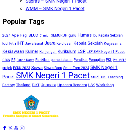
Sapras – SMK Negeri 1 Pacet
WMM – SMK Negeri 1 Pacet
Popular Tags
Humas
BLUD
guru
2024
Apel Pagi
GEMURUH
Ibu Kepala Sekolah
Cianjur
Juara
IHT
Kepala Sekolah
Idul Fitri
Kerjasama
Jawa Barat
Kelulusan
Kesiswaan
Kuliner
Kurikulum
LSP
Kunjungan
LSP SMK Negeri 1 Pacet
P5
Paskibra
pembelajaran
Pendikar
Pengajian
PKL
O2SN
Panen Karya
Pra MPLS
SMK Negei 1
Siswa
Siswa Baru
projek
PSKK 2023
SmartTren 2024
SMK Negeri 1 Pacet
Pacet
Studi TIru
Teaching
Upacara
Thailand
Upacara Bendera
Workshop
Factory
USK
TJKT