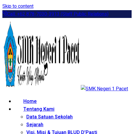
Skip to content
Call: +62 878-7030-3913 (Staff Public Relations)
Home
Tentang Kami
Data Satuan Sekolah
Sejarah
Visi, Misi & Tujuan BLUD D’Pasti