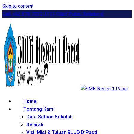
Skip to content
Call: +62 878-7030-3913 (Staff Public Relations)
Home
Tentang Kami
Data Satuan Sekolah
Sejarah
Visi, Misi & Tujuan BLUD D’Pasti