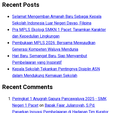
Recent Posts
Selamat Mengemban Amanah Baru Sebagai Kepala
Sekolah Indonesia Luar Negeri Davao, Filipina
Pra MPLS Ekologi SMKN 1 Pacet: Tanamkan Karakter
dan Kepedulian Lingkungan
Pembukaan MPLS 2026: Bersama Mewujudkan
Generasi Kompeten Waluya Mendunia
Hari Baru, Semangat Baru, Siap Menyambut
Pembelajaran yang Inspiratif
Kepala Sekolah Tekankan Pentingnya Disiplin ASN
dalam Mendukung Kemajuan Sekolah
Recent Comments
Peringkat 1 Anugrah Gapura Pancawaluya 2025 - SMK
Negeri 1 Pacet
on
Bapak Fajar Juliansyah, S.Pd.
Paparkan Inovasi Pembelajaran di Hadapan Tim Kurator