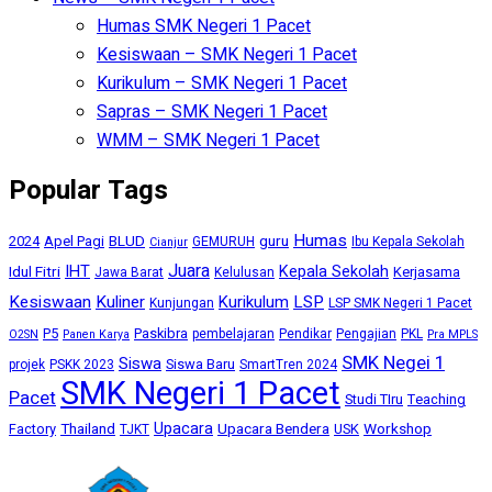
Humas SMK Negeri 1 Pacet
Kesiswaan – SMK Negeri 1 Pacet
Kurikulum – SMK Negeri 1 Pacet
Sapras – SMK Negeri 1 Pacet
WMM – SMK Negeri 1 Pacet
Popular Tags
Humas
BLUD
guru
2024
Apel Pagi
GEMURUH
Ibu Kepala Sekolah
Cianjur
Juara
IHT
Kepala Sekolah
Idul Fitri
Kerjasama
Jawa Barat
Kelulusan
Kesiswaan
Kuliner
Kurikulum
LSP
Kunjungan
LSP SMK Negeri 1 Pacet
P5
Paskibra
pembelajaran
Pendikar
Pengajian
PKL
O2SN
Panen Karya
Pra MPLS
SMK Negei 1
Siswa
Siswa Baru
projek
PSKK 2023
SmartTren 2024
SMK Negeri 1 Pacet
Pacet
Studi TIru
Teaching
Upacara
Thailand
Upacara Bendera
Workshop
Factory
USK
TJKT