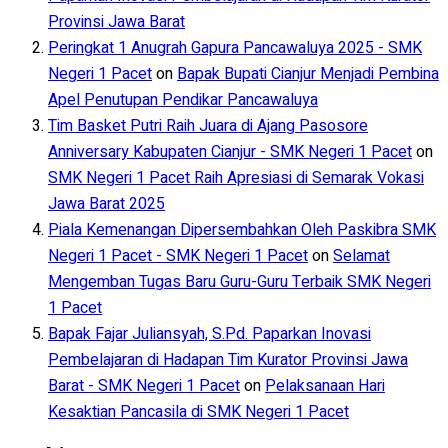
Provinsi Jawa Barat
Peringkat 1 Anugrah Gapura Pancawaluya 2025 - SMK
Negeri 1 Pacet
on
Bapak Bupati Cianjur Menjadi Pembina
Apel Penutupan Pendikar Pancawaluya
Tim Basket Putri Raih Juara di Ajang Pasosore
Anniversary Kabupaten Cianjur - SMK Negeri 1 Pacet
on
SMK Negeri 1 Pacet Raih Apresiasi di Semarak Vokasi
Jawa Barat 2025
Piala Kemenangan Dipersembahkan Oleh Paskibra SMK
Negeri 1 Pacet - SMK Negeri 1 Pacet
on
Selamat
Mengemban Tugas Baru Guru-Guru Terbaik SMK Negeri
1 Pacet
Bapak Fajar Juliansyah, S.Pd. Paparkan Inovasi
Pembelajaran di Hadapan Tim Kurator Provinsi Jawa
Barat - SMK Negeri 1 Pacet
on
Pelaksanaan Hari
Kesaktian Pancasila di SMK Negeri 1 Pacet