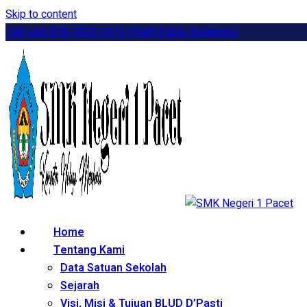
Skip to content
Call: +62 878-7030-3913 (Staff Public Relations)
Home
Tentang Kami
Data Satuan Sekolah
Sejarah
Visi, Misi & Tujuan BLUD D’Pasti