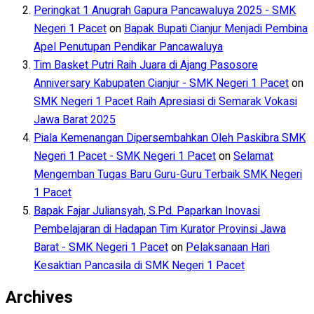
Peringkat 1 Anugrah Gapura Pancawaluya 2025 - SMK
Negeri 1 Pacet
on
Bapak Bupati Cianjur Menjadi Pembina
Apel Penutupan Pendikar Pancawaluya
Tim Basket Putri Raih Juara di Ajang Pasosore
Anniversary Kabupaten Cianjur - SMK Negeri 1 Pacet
on
SMK Negeri 1 Pacet Raih Apresiasi di Semarak Vokasi
Jawa Barat 2025
Piala Kemenangan Dipersembahkan Oleh Paskibra SMK
Negeri 1 Pacet - SMK Negeri 1 Pacet
on
Selamat
Mengemban Tugas Baru Guru-Guru Terbaik SMK Negeri
1 Pacet
Bapak Fajar Juliansyah, S.Pd. Paparkan Inovasi
Pembelajaran di Hadapan Tim Kurator Provinsi Jawa
Barat - SMK Negeri 1 Pacet
on
Pelaksanaan Hari
Kesaktian Pancasila di SMK Negeri 1 Pacet
Archives