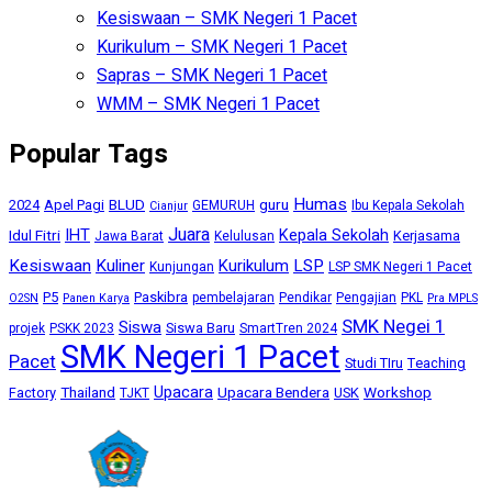
Kesiswaan – SMK Negeri 1 Pacet
Kurikulum – SMK Negeri 1 Pacet
Sapras – SMK Negeri 1 Pacet
WMM – SMK Negeri 1 Pacet
Popular Tags
Humas
BLUD
guru
2024
Apel Pagi
GEMURUH
Ibu Kepala Sekolah
Cianjur
Juara
IHT
Kepala Sekolah
Idul Fitri
Kerjasama
Jawa Barat
Kelulusan
Kesiswaan
Kuliner
Kurikulum
LSP
Kunjungan
LSP SMK Negeri 1 Pacet
P5
Paskibra
pembelajaran
Pendikar
Pengajian
PKL
O2SN
Panen Karya
Pra MPLS
SMK Negei 1
Siswa
Siswa Baru
projek
PSKK 2023
SmartTren 2024
SMK Negeri 1 Pacet
Pacet
Studi TIru
Teaching
Upacara
Thailand
Upacara Bendera
Workshop
Factory
USK
TJKT