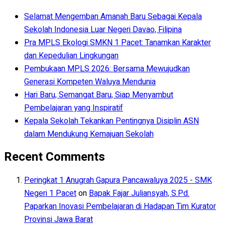
Selamat Mengemban Amanah Baru Sebagai Kepala
Sekolah Indonesia Luar Negeri Davao, Filipina
Pra MPLS Ekologi SMKN 1 Pacet: Tanamkan Karakter
dan Kepedulian Lingkungan
Pembukaan MPLS 2026: Bersama Mewujudkan
Generasi Kompeten Waluya Mendunia
Hari Baru, Semangat Baru, Siap Menyambut
Pembelajaran yang Inspiratif
Kepala Sekolah Tekankan Pentingnya Disiplin ASN
dalam Mendukung Kemajuan Sekolah
Recent Comments
Peringkat 1 Anugrah Gapura Pancawaluya 2025 - SMK
Negeri 1 Pacet
on
Bapak Fajar Juliansyah, S.Pd.
Paparkan Inovasi Pembelajaran di Hadapan Tim Kurator
Provinsi Jawa Barat