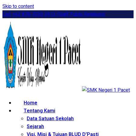
Skip to content
Call: +62 878-7030-3913 (Staff Public Relations)
Home
Tentang Kami
Data Satuan Sekolah
Sejarah
Visi, Misi & Tujuan BLUD D’Pasti