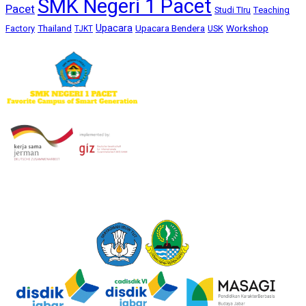
SMK Negeri 1 Pacet
Pacet
Studi TIru
Teaching
Upacara
Thailand
Upacara Bendera
Workshop
Factory
USK
TJKT