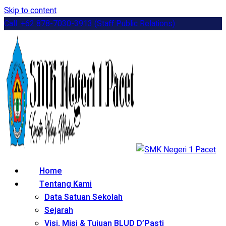
Skip to content
Call: +62 878-7030-3913 (Staff Public Relations)
Home
Tentang Kami
Data Satuan Sekolah
Sejarah
Visi, Misi & Tujuan BLUD D’Pasti