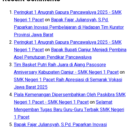
Peringkat 1 Anugrah Gapura Pancawaluya 2025 - SMK
Negeri 1 Pacet
on
Bapak Fajar Juliansyah, S.Pd.
Paparkan Inovasi Pembelajaran di Hadapan Tim Kurator
Provinsi Jawa Barat
Peringkat 1 Anugrah Gapura Pancawaluya 2025 - SMK
Negeri 1 Pacet
on
Bapak Bupati Cianjur Menjadi Pembina
Apel Penutupan Pendikar Pancawaluya
Tim Basket Putri Raih Juara di Ajang Pasosore
Anniversary Kabupaten Cianjur - SMK Negeri 1 Pacet
on
SMK Negeri 1 Pacet Raih Apresiasi di Semarak Vokasi
Jawa Barat 2025
Piala Kemenangan Dipersembahkan Oleh Paskibra SMK
Negeri 1 Pacet - SMK Negeri 1 Pacet
on
Selamat
Mengemban Tugas Baru Guru-Guru Terbaik SMK Negeri
1 Pacet
Bapak Fajar Juliansyah, S.Pd. Paparkan Inovasi