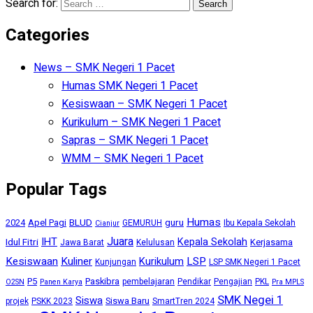
Search for:
Categories
News – SMK Negeri 1 Pacet
Humas SMK Negeri 1 Pacet
Kesiswaan – SMK Negeri 1 Pacet
Kurikulum – SMK Negeri 1 Pacet
Sapras – SMK Negeri 1 Pacet
WMM – SMK Negeri 1 Pacet
Popular Tags
Humas
BLUD
guru
2024
Apel Pagi
GEMURUH
Ibu Kepala Sekolah
Cianjur
Juara
IHT
Kepala Sekolah
Idul Fitri
Kerjasama
Jawa Barat
Kelulusan
Kesiswaan
Kuliner
Kurikulum
LSP
Kunjungan
LSP SMK Negeri 1 Pacet
P5
Paskibra
pembelajaran
Pendikar
Pengajian
PKL
O2SN
Panen Karya
Pra MPLS
SMK Negei 1
Siswa
Siswa Baru
projek
PSKK 2023
SmartTren 2024