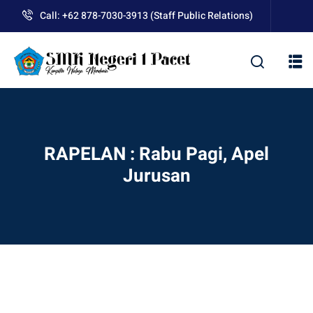
Skip
Call: +62 878-7030-3913 (Staff Public Relations)
to
content
kolah
RAPELAN : Rabu Pagi, Apel
Jurusan
uan BLUD D’Pasti