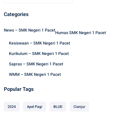
a
r
Categories
c
h
News – SMK Negeri 1 Pacet
f
Humas SMK Negeri 1 Pacet
o
Kesiswaan – SMK Negeri 1 Pacet
r
:
Kurikulum – SMK Negeri 1 Pacet
Sapras – SMK Negeri 1 Pacet
WMM – SMK Negeri 1 Pacet
Popular Tags
2024
Apel Pagi
BLUD
Cianjur