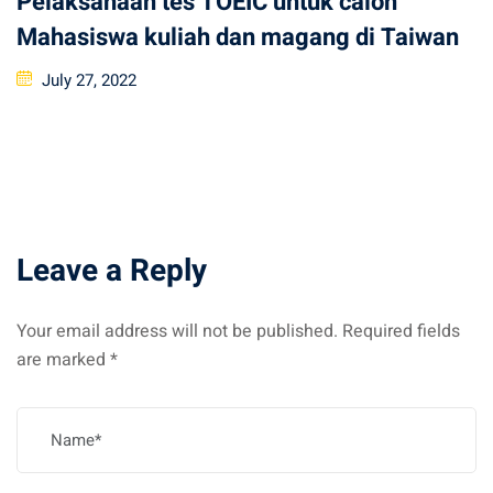
Pelaksanaan tes TOEIC untuk calon
Mahasiswa kuliah dan magang di Taiwan
Posted
July 27, 2022
on
Leave a Reply
Your email address will not be published.
Required fields
are marked
*